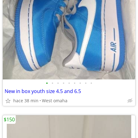
•
•
•
•
•
•
•
•
•
New in box youth size 4.5 and 6.5
hace 38 min
West omaha
$150