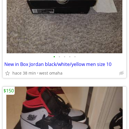
•
•
•
•
•
New in Box Jordan black/white/yellow men size 10
hace 38 min
west omaha
$150