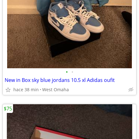
•
•
New in Box sky blue jordans 10.5 xl Adidas oufit
hace 38 min
West Omaha
$75