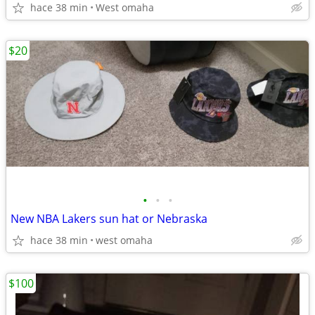
hace 38 min
West omaha
$20
•
•
•
New NBA Lakers sun hat or Nebraska
hace 38 min
west omaha
$100