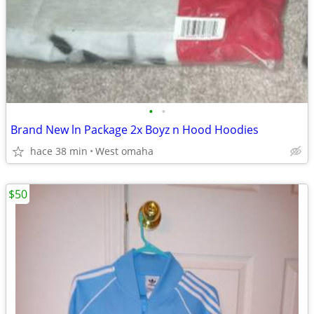
•
•
Brand New ln Package 2x Boyz n Hood Hoodies
hace 38 min
West omaha
$50