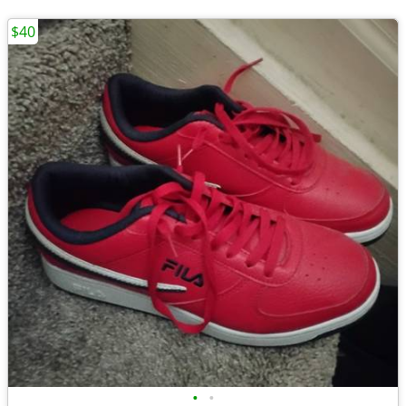
$40
•
•