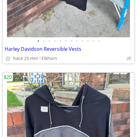
•
•
•
•
•
•
•
•
•
•
•
•
Harley Davidson Reversible Vests
hace 25 min
Elkhorn
$20