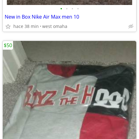
•
•
•
•
New in Box Nike Air Max men 10
hace 38 min
west omaha
$50