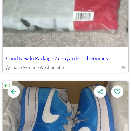
•
•
Brand New ln Package 2x Boyz n Hood Hoodies
hace 38 min
West omaha
$50