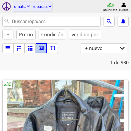
omaha
ropa/acc
anúnciate
cuenta
+
Precio
Condición
vendido por
+ nuevo
1
de 930
$30