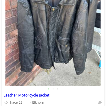
•
•
•
Leather Motorcycle Jacket
hace 25 min
Elkhorn