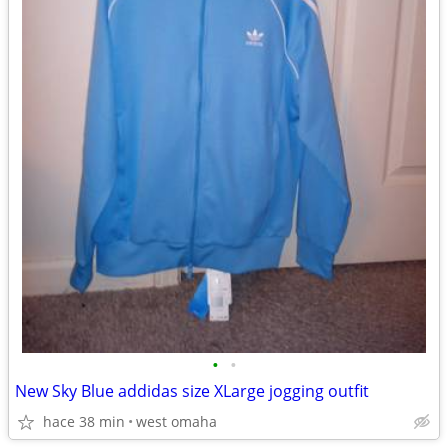
•
•
New Sky Blue addidas size XLarge jogging outfit
hace 38 min
west omaha