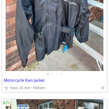
•
•
•
•
Motorcycle Rain Jacket
hace 25 min
Elkhorn
$25