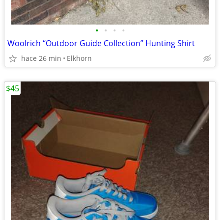
•
•
•
•
Woolrich “Outdoor Guide Collection” Hunting Shirt
hace 26 min
Elkhorn
$45