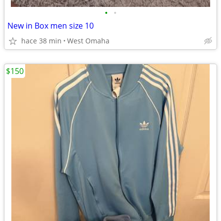
•
•
New in Box men size 10
hace 38 min
West Omaha
$150