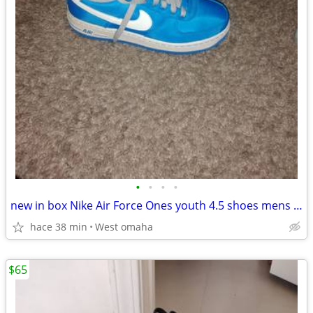
•
•
•
•
new in box Nike Air Force Ones youth 4.5 shoes mens size
hace 38 min
West omaha
$65