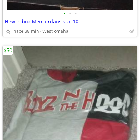
•
•
•
New in box Men Jordans size 10
hace 38 min
West omaha
$50