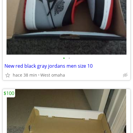
•
•
New red black gray jordans men size 10
hace 38 min
West omaha
$100