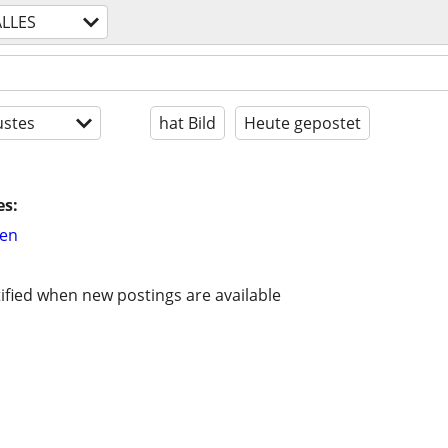
ALLES
stes
hat Bild
Heute gepostet
es:
hen
ified when new postings are available