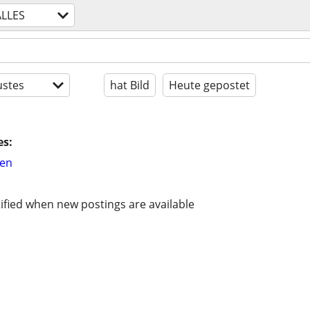
ALLES
stes
hat Bild
Heute gepostet
es:
hen
ified when new postings are available