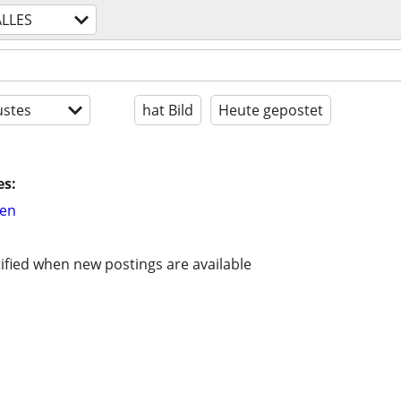
ALLES
stes
hat Bild
Heute gepostet
es:
hen
ified when new postings are available