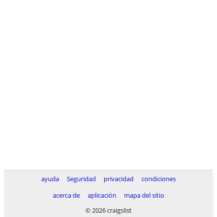
ayuda
Seguridad
privacidad
condiciones
acerca de
aplicación
mapa del sitio
© 2026 craigslist