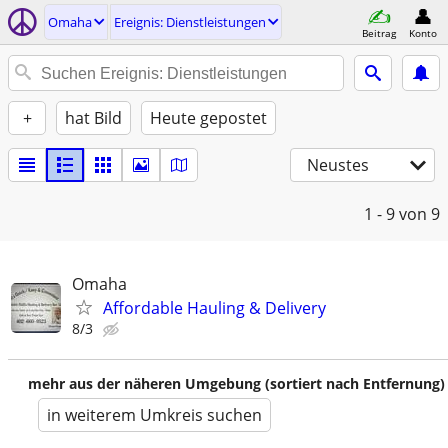
Omaha
Ereignis: Dienstleistungen
Beitrag
Konto
+
hat Bild
Heute gepostet
Neustes
1 - 9
von 9
Omaha
Affordable Hauling & Delivery
8/3
mehr aus der näheren Umgebung (sortiert nach Entfernung)
in weiterem Umkreis suchen