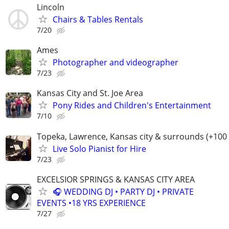
Lincoln
Chairs & Tables Rentals
7/20
Ames
Photographer and videographer
7/23
Kansas City and St. Joe Area
Pony Rides and Children's Entertainment
7/10
Topeka, Lawrence, Kansas city & surrounds (+100
Live Solo Pianist for Hire
7/23
EXCELSIOR SPRINGS & KANSAS CITY AREA
🎧 WEDDING DJ • PARTY DJ • PRIVATE
EVENTS •18 YRS EXPERIENCE
7/27