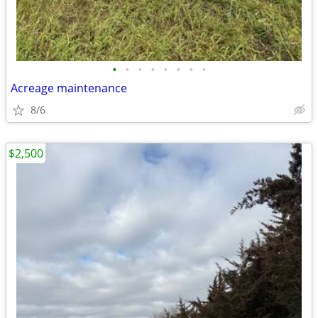
•
•
•
•
•
•
•
•
Acreage maintenance
8/6
$2,500