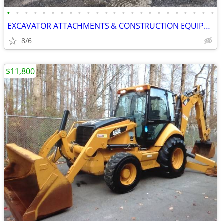
•
•
•
•
•
•
•
•
•
•
•
•
•
•
•
•
•
•
•
•
•
•
•
•
EXCAVATOR ATTACHMENTS & CONSTRUCTION EQUIPMENT ON SALE!!!
8/6
$11,800