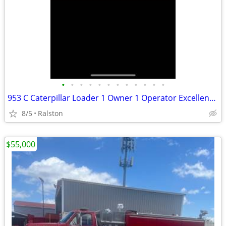
•
•
•
•
•
•
•
•
•
•
•
•
953 C Caterpillar Loader 1 Owner 1 Operator Excellent Condition.
8/5
Ralston
$55,000