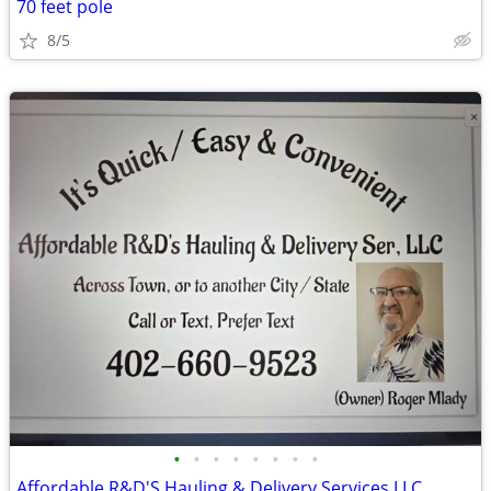
70 feet pole
8/5
•
•
•
•
•
•
•
•
Affordable R&D'S Hauling & Delivery Services LLC