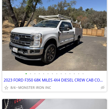
•
•
•
•
•
•
•
•
•
•
•
•
•
•
2023 FORD F350 68K MILES 4X4 DIESEL CREW CAB CONTRACTOR BODY
8/4
MONSTER IRON INC