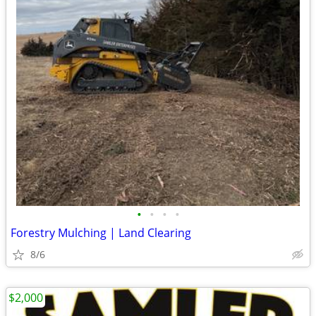
•
•
•
•
Forestry Mulching | Land Clearing
8/6
$2,000