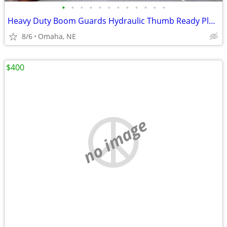
•
•
•
•
•
•
•
•
•
•
•
•
Heavy Duty Boom Guards Hydraulic Thumb Ready Plumbing 13502 Boyd St, O
8/6
Omaha, NE
$400
no image