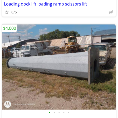
Loading dock lift loading ramp scissors lift
8/5
$4,000
•
•
•
•
•