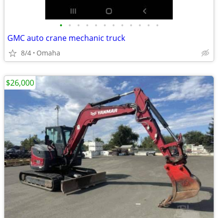
•
•
•
•
•
•
•
•
•
•
•
•
GMC auto crane mechanic truck
8/4
Omaha
$26,000