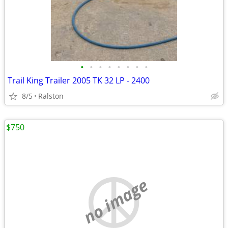
•
•
•
•
•
•
•
•
Trail King Trailer 2005 TK 32 LP - 2400
8/5
Ralston
$750
no image