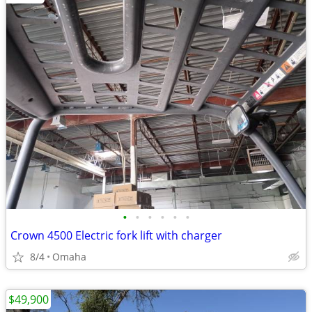
•
•
•
•
•
•
Crown 4500 Electric fork lift with charger
8/4
Omaha
$49,900