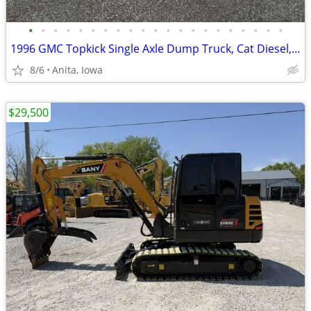
•
•
•
•
•
•
•
•
•
•
•
•
•
•
•
•
•
•
•
•
•
1996 GMC Topkick Single Axle Dump Truck, Cat Diesel, EX Government
8/6
Anita, Iowa
$29,500