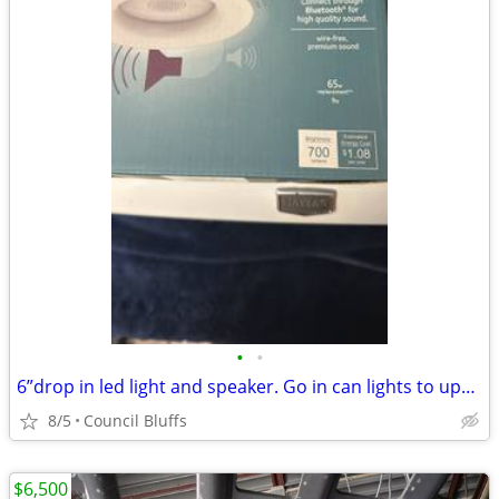
•
•
6”drop in led light and speaker. Go in can lights to update GE brand
8/5
Council Bluffs
$6,500