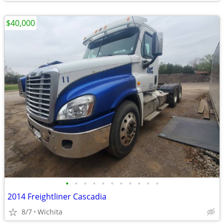
$40,000
•
•
•
•
•
•
•
•
•
•
•
2014 Freightliner Cascadia
8/7
Wichita