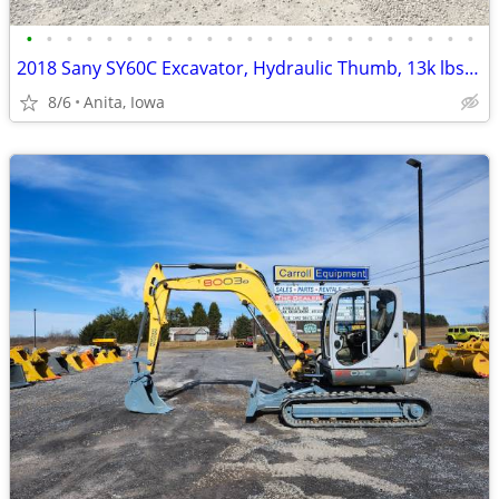
•
•
•
•
•
•
•
•
•
•
•
•
•
•
•
•
•
•
•
•
•
•
•
2018 Sany SY60C Excavator, Hydraulic Thumb, 13k lbs, Low Hours!!!!
8/6
Anita, Iowa