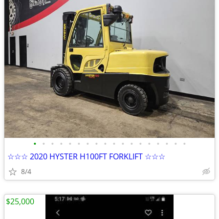
•
•
•
•
•
•
•
•
•
•
•
•
•
•
•
•
•
•
☆☆☆ 2020 HYSTER H100FT FORKLIFT ☆☆☆
8/4
$25,000