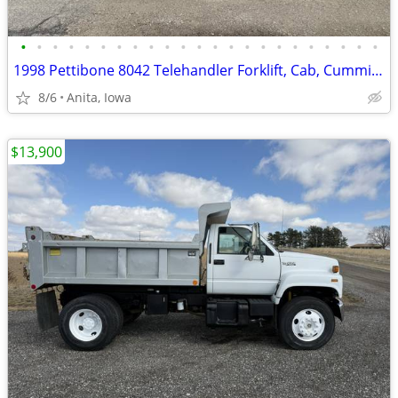
•
•
•
•
•
•
•
•
•
•
•
•
•
•
•
•
•
•
•
•
•
•
•
1998 Pettibone 8042 Telehandler Forklift, Cab, Cummins, 8000lbs Lift!!
8/6
Anita, Iowa
$13,900