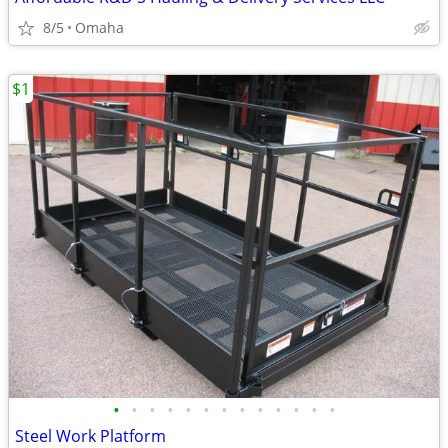
8/5
Omaha
$1
•
•
•
•
•
•
•
•
•
•
•
•
•
Steel Work Platform