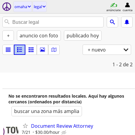
omaha
legal
anúnciate
cuenta
+
anuncio con foto
publicado hoy
+ nuevo
1 - 2
de 2
No se encontraron resultados locales. Aquí hay algunos
cercanos (ordenados por distancia)
buscar una zona más amplia
Document Review Attorney
7/21
$30.00/hour