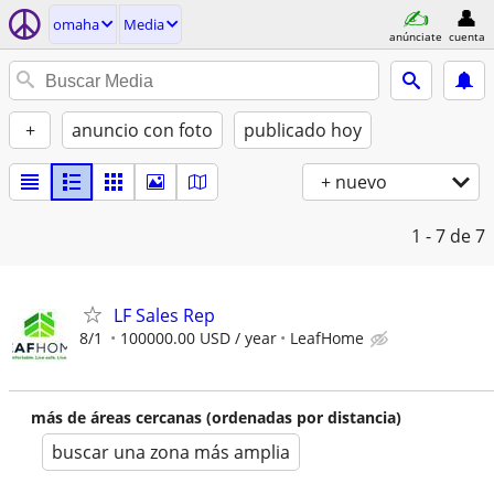
omaha
Media
anúnciate
cuenta
+
anuncio con foto
publicado hoy
+ nuevo
1 - 7
de 7
LF Sales Rep
8/1
100000.00 USD / year
LeafHome
más de áreas cercanas (ordenadas por distancia)
buscar una zona más amplia