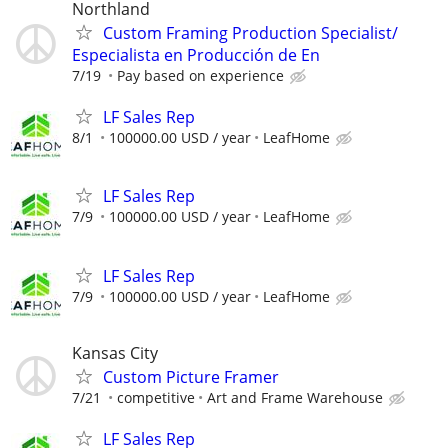
Northland
Custom Framing Production Specialist/
Especialista en Producción de En
7/19
Pay based on experience
LF Sales Rep
8/1
100000.00 USD / year
LeafHome
LF Sales Rep
7/9
100000.00 USD / year
LeafHome
LF Sales Rep
7/9
100000.00 USD / year
LeafHome
Kansas City
Custom Picture Framer
7/21
competitive
Art and Frame Warehouse
LF Sales Rep