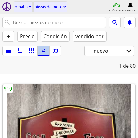
omaha
piezas de moto
anúnciate
cuenta
+
Precio
Condición
vendido por
+ nuevo
1
de 80
$10