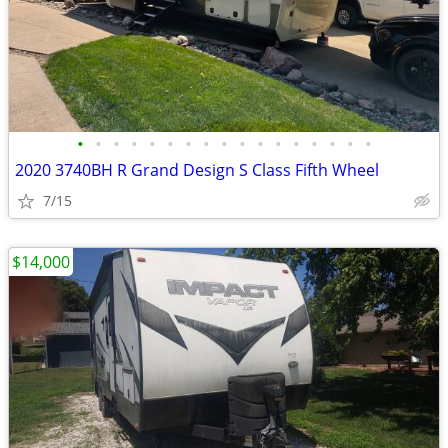
•
•
•
•
•
•
•
•
•
•
•
•
•
•
•
•
•
2020 3740BH R Grand Design S Class Fifth Wheel
7/15
$14,000