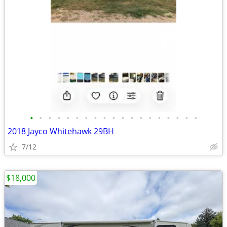
•
•
•
•
•
•
•
•
•
•
•
•
•
•
•
•
•
•
•
2018 Jayco Whitehawk 29BH
7/12
$18,000