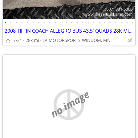
•
•
•
•
•
•
•
•
•
•
•
•
•
•
•
•
•
•
•
•
•
•
•
•
2008 TIFFIN COACH ALLEGRO BUS 43.5' QUADS 28K MILES 8.9 CUMMINS 425HP
7/21
28k mi
LA MOTORSPORTS WINDOM, MN
no image