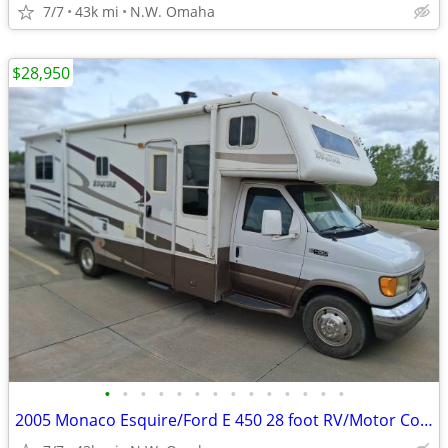
7/7
43k mi
N.W. Omaha
$28,950
•
•
•
•
•
•
•
•
•
•
•
•
•
•
2005 Monaco Esquire/Ford E 450 28 foot RV/Motor Coach