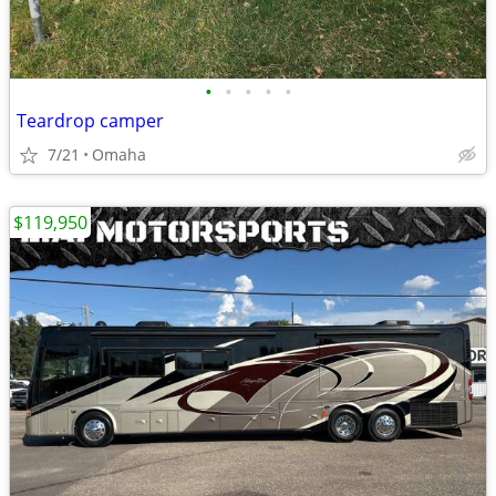
•
•
•
•
•
Teardrop camper
7/21
Omaha
$119,950