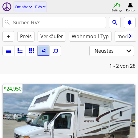
Omaha
RVs
Beitrag
Konto
+
Preis
Verkäufer
Wohnmobil-Typ
modellja
Neustes
1 - 2
von 28
$24,950