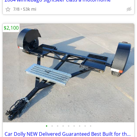
7/8
53k mi
$2,100
•
•
•
•
•
•
•
•
•
Car Dolly NEW Delivered Guaranteed Best Built for the Money in U.S.!