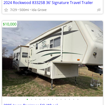
2024 Rockwood 8332SB 36’ Signature Travel Trailer
7/29
500mi
Ida Grove
$10,000
•
•
•
•
•
•
•
•
•
•
•
•
•