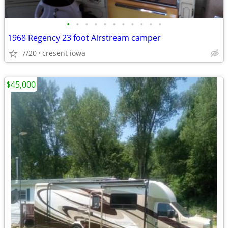
•
•
•
•
•
•
•
•
•
•
•
1968 Regency 23 foot Airstream camper
7/20
cresent iowa
$45,000