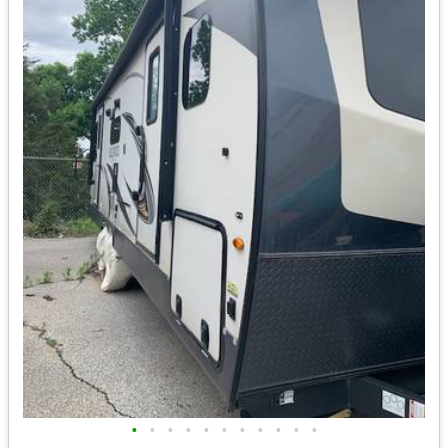
•
•
•
•
•
•
•
•
•
•
•