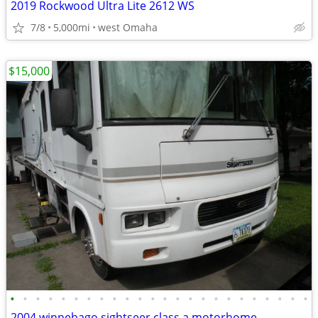
2019 Rockwood Ultra Lite 2612 WS
7/8
5,000mi
west Omaha
$15,000
•
•
•
•
•
•
•
•
•
•
•
•
•
•
•
•
•
•
•
•
•
•
•
•
2004 winnebago sightseer class a motorhome