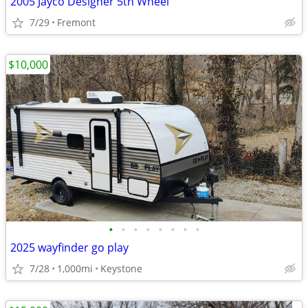
2005 Jayco Designer 5th Wheel
7/29
Fremont
$10,000
•
•
•
•
•
•
•
•
2025 wayfinder go play
7/28
1,000mi
Keystone