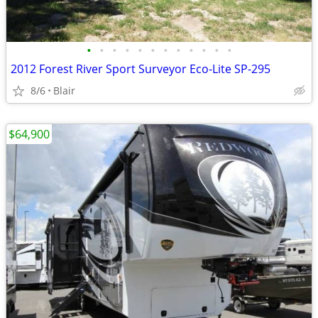
•
•
•
•
•
•
•
•
•
•
•
•
2012 Forest River Sport Surveyor Eco-Lite SP-295
8/6
Blair
$64,900