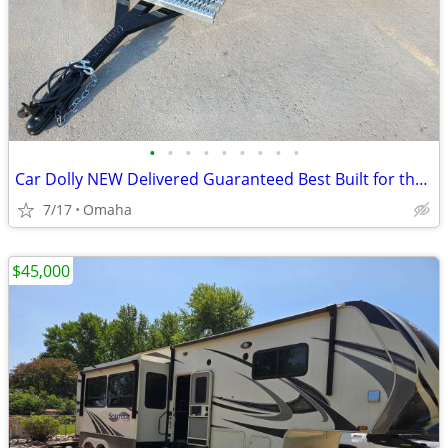
•
•
•
•
•
•
•
•
•
Car Dolly NEW Delivered Guaranteed Best Built for the Money in U.S.!
7/17
Omaha
$45,000