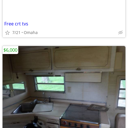
Free crt tvs
7/21
Omaha
$6,000