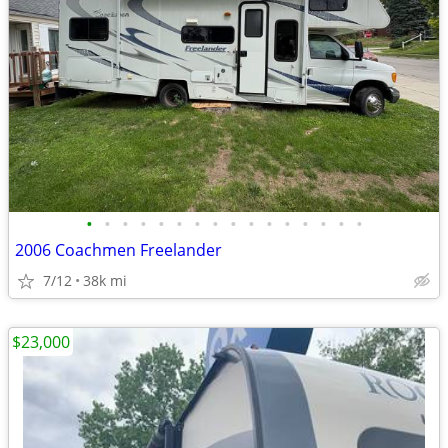
•
•
•
•
•
•
•
•
•
•
•
•
•
•
•
•
2006 Coachmen Freelander
7/12
38k mi
$23,000