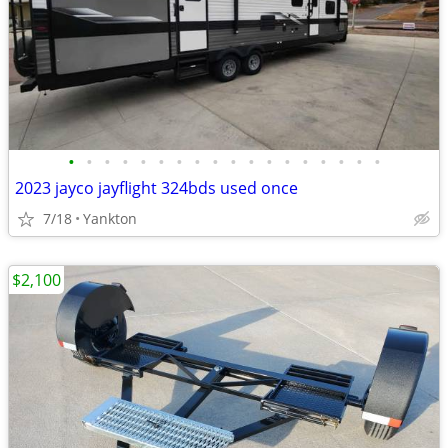
•
•
•
•
•
•
•
•
•
•
•
•
•
•
•
•
•
•
2023 jayco jayflight 324bds used once
7/18
Yankton
$2,100