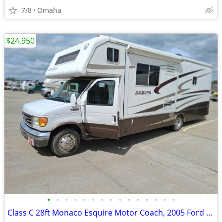
7/8
Omaha
$24,950
•
•
•
•
•
•
•
•
•
•
•
•
•
•
•
Class C 28ft Monaco Esquire Motor Coach, 2005 Ford E450