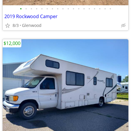
•
•
•
•
•
•
•
•
•
•
•
•
•
•
•
•
•
•
2019 Rockwood Camper
8/3
Glenwood
$12,000