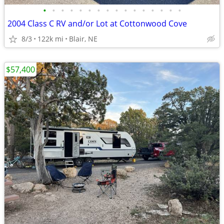
•
•
•
•
•
•
•
•
•
•
•
•
•
•
•
•
2004 Class C RV and/or Lot at Cottonwood Cove
8/3
122k mi
Blair, NE
$57,400