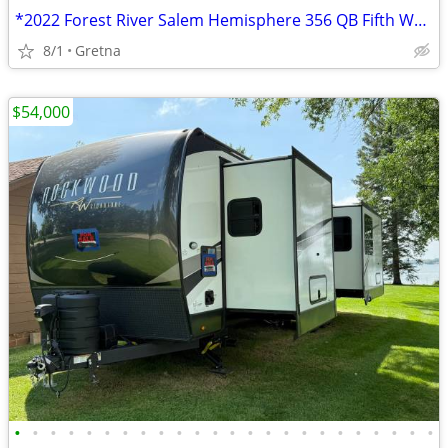
*2022 Forest River Salem Hemisphere 356 QB Fifth Wheel Camper*
8/1
Gretna
$54,000
•
•
•
•
•
•
•
•
•
•
•
•
•
•
•
•
•
•
•
•
•
•
•
•