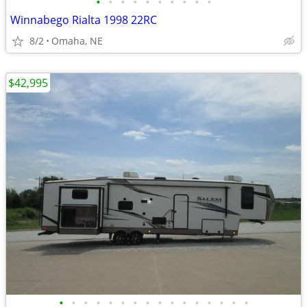
•
•
•
•
•
•
•
•
•
•
Winnabego Rialta 1998 22RC
8/2
Omaha, NE
$42,995
•
•
•
•
•
•
•
•
•
•
•
•
•
•
•
•