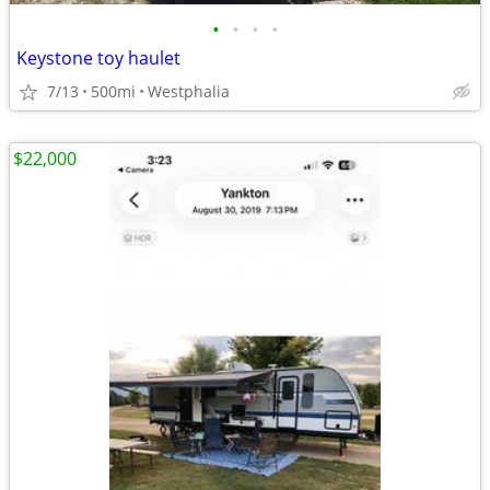
•
•
•
•
Keystone toy haulet
7/13
500mi
Westphalia
$22,000