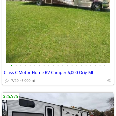
•
•
•
•
•
•
•
•
•
•
•
•
•
•
•
•
•
•
•
•
•
Class C Motor Home RV Camper 6,000 Orig MI
7/20
6,000mi
$25,975