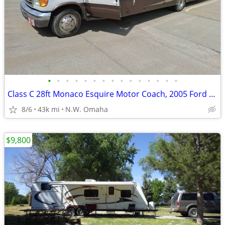
•
•
•
•
•
•
•
•
•
•
•
•
•
•
•
Class C 28ft Monaco Esquire Motor Coach, 2005 Ford E450
8/6
43k mi
N.W. Omaha
$9,800