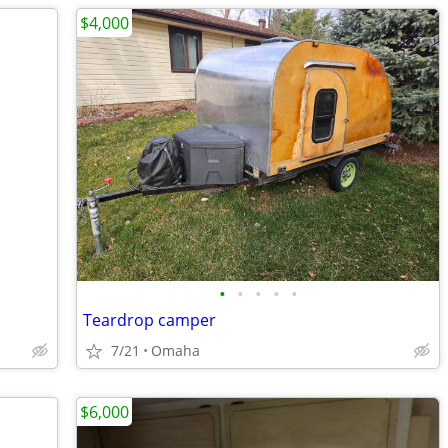
$4,000
•
•
•
•
•
Teardrop camper
7/21
Omaha
$6,000