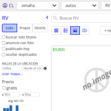
CL
omaha
autos
RV
RV
todo
Propie
Distrib
+ n
buscar solo títulos
anuncio con foto
publicado hoy
$9,800
ocultar duplicados
MILLAS DE LA UBICACIÓN
no imag

usar mapa...
Precio
gratis
$
– $
avg: $21,131