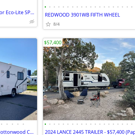
•
•
•
•
•
•
•
•
•
•
•
•
•
•
•
•
•
•
•
•
2012 Forest River Sport Surveyor Eco-Lite SP-295
REDWOOD 3901WB FIFTH WHEEL
8/4
$57,400
•
•
•
•
•
•
•
•
•
•
•
•
•
•
•
•
•
•
•
•
•
•
•
•
•
2004 Class C RV and/or Lot at Cottonwood Cove