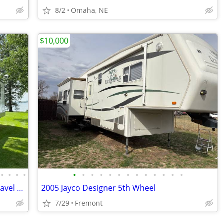
8/2
Omaha, NE
$10,000
•
•
•
•
•
•
•
•
•
•
•
•
•
•
•
•
•
2024 Rockwood 8332SB 36’ Signature Travel Trailer
2005 Jayco Designer 5th Wheel
7/29
Fremont