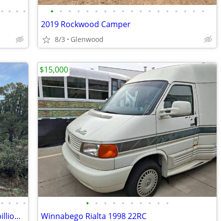
•
•
•
•
•
•
•
•
•
•
•
•
•
•
•
•
•
•
•
•
•
•
2019 Rockwood Camper
8/3
Glenwood
$15,000
•
•
•
•
•
•
•
•
•
•
•
•
•
•
2024 LANCE 2445 TRAILER - $57,400 (Papillion NE)
Winnabego Rialta 1998 22RC