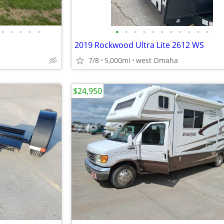
•
•
•
•
•
•
•
•
•
•
•
•
•
•
•
•
2019 Rockwood Ultra Lite 2612 WS
7/8
5,000mi
west Omaha
$24,950