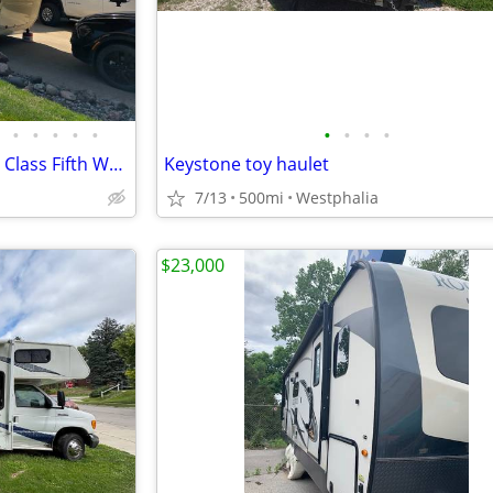
•
•
•
•
•
•
•
•
•
2020 3740BH R Grand Design S Class Fifth Wheel
Keystone toy haulet
7/13
500mi
Westphalia
$23,000