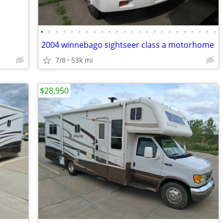
•
•
•
•
•
•
•
•
•
•
•
•
•
•
•
•
•
•
•
•
•
•
•
•
2004 winnebago sightseer class a motorhome
7/8
53k mi
$28,950