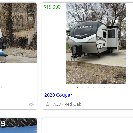
$15,000
•
•
•
•
•
•
•
•
•
2020 Cougar
7/27
Red Oak