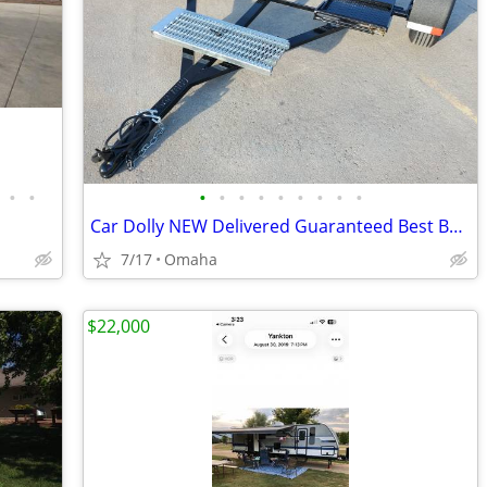
•
•
•
•
•
•
•
•
•
•
•
Car Dolly NEW Delivered Guaranteed Best Built for the Money in U.S.!
7/17
Omaha
$22,000