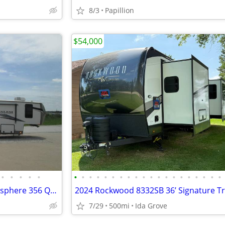
8/3
Papillion
$54,000
•
•
•
•
•
•
•
•
•
•
•
•
•
•
•
•
•
•
•
•
•
•
•
•
•
*2022 Forest River Salem Hemisphere 356 QB Fifth Wheel Camper*
7/29
500mi
Ida Grove