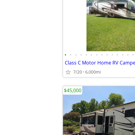
•
•
•
•
•
•
•
•
•
•
•
•
•
•
Class C Motor Home RV Camper
7/20
6,000mi
$45,000