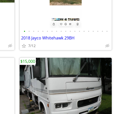
•
•
•
•
•
•
•
•
•
•
•
•
•
•
•
•
•
•
•
2018 Jayco Whitehawk 29BH
7/12
$15,000