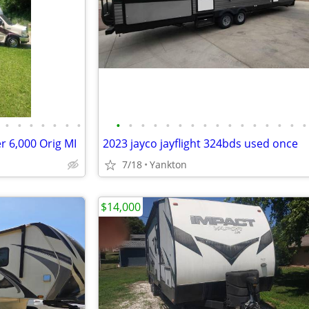
•
•
•
•
•
•
•
•
•
•
•
•
•
•
•
•
•
•
•
•
•
•
•
 6,000 Orig MI
2023 jayco jayflight 324bds used once
7/18
Yankton
$14,000