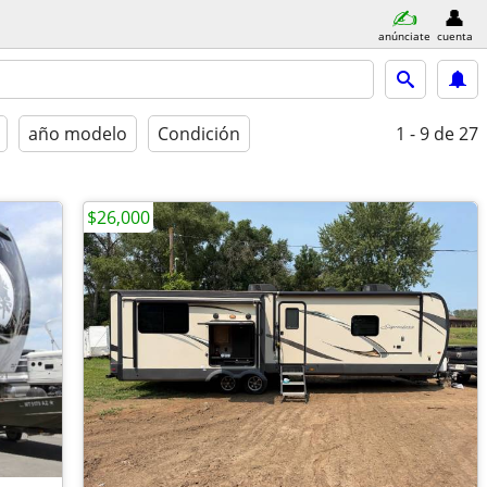
anúnciate
cuenta
año modelo
Condición
1 - 9
de 27
$26,000