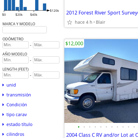
$120k
$0
$20k
$40k
hace 4 h
Blair
MARCA Y MODELO
ODÓMETRO
$12,000
-
AÑO MODELO
-
LENGTH (FEET)
-
unid
transmisión
Condición
tipo carav
estado título
•
•
•
•
•
•
•
•
•
•
•
cilindros