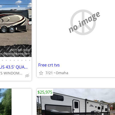
no image
•
•
•
•
•
•
•
•
Free crt tvs
2008 TIFFIN COACH ALLEGRO BUS 43.5' QUADS 28K MILES 8.9 CUMMINS 425HP
7/21
Omaha
LA MOTORSPORTS WINDOM, MN
$25,975