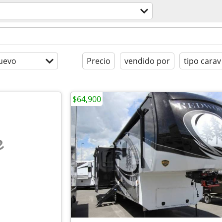
uevo
Precio
vendido por
tipo carav
$64,900
e