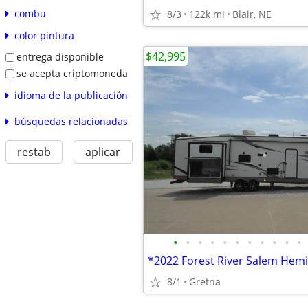
combu
8/3
122k mi
Blair, NE
color pintura
$42,995
entrega disponible
se acepta criptomoneda
idioma de la publicación
búsquedas relacionadas
restab
aplicar
•
•
•
•
•
•
•
•
•
•
•
8/1
Gretna