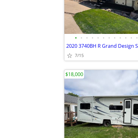
•
•
•
•
•
•
•
•
•
•
•
•
7/15
$18,000