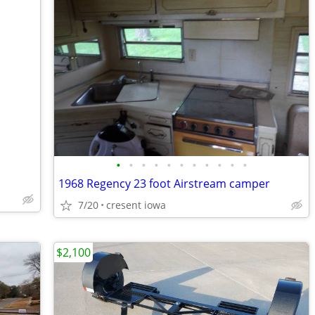
•
•
•
•
•
•
•
•
•
•
•
1968 Regency 23 foot Airstream camper
7/20
cresent iowa
$2,100