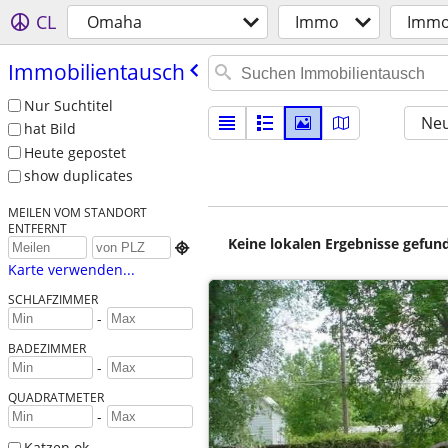
CL
Omaha
Immo
Immo
Immobilientausch
Nur Suchtitel
Neu
hat Bild
Heute gepostet
show duplicates
MEILEN VOM STANDORT
ENTFERNT
Keine lokalen Ergebnisse gefund

Karte verwenden...
SCHLAFZIMMER
-
BADEZIMMER
-
QUADRATMETER
-
Katzen ok