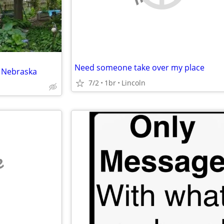
Need someone take over my place
 Nebraska
7/2
1br
Lincoln
e