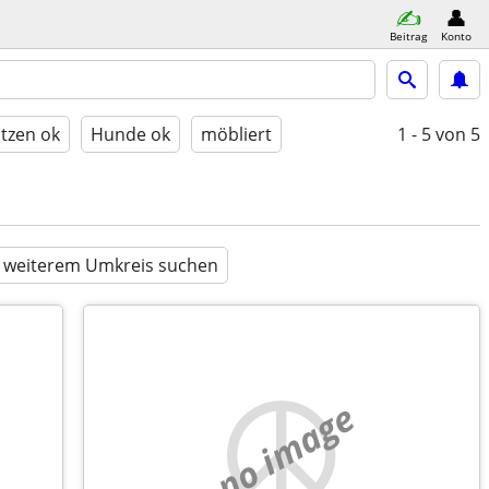
Beitrag
Konto
tzen ok
Hunde ok
möbliert
1 - 5
von 5
n weiterem Umkreis suchen
no image