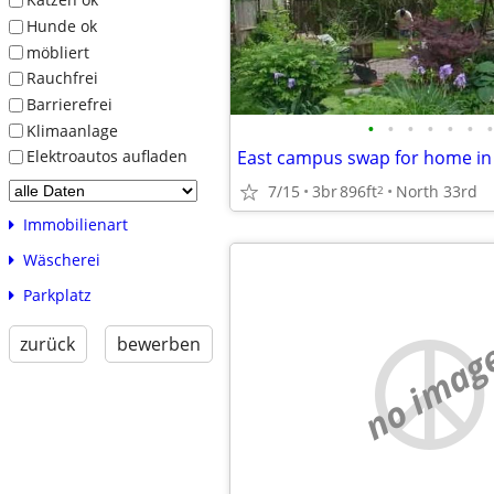
Hunde ok
möbliert
Rauchfrei
Barrierefrei
•
•
•
•
•
•
•
Klimaanlage
East campus swap for home in
Elektroautos aufladen
7/15
3br
896ft
North 33rd
2
Immobilienart
Wäscherei
Parkplatz
zurück
bewerben
no imag