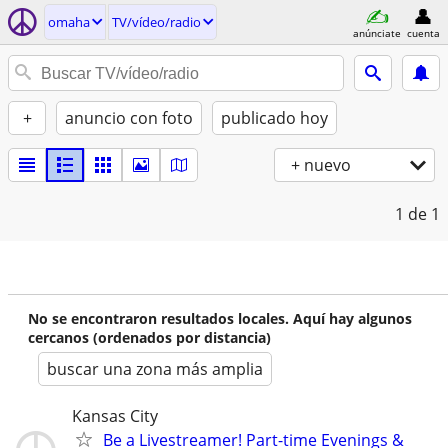
omaha
TV/vídeo/radio
anúnciate
cuenta
+
anuncio con foto
publicado hoy
+ nuevo
1
de 1
No se encontraron resultados locales. Aquí hay algunos
cercanos (ordenados por distancia)
buscar una zona más amplia
Kansas City
Be a Livestreamer! Part-time Evenings &