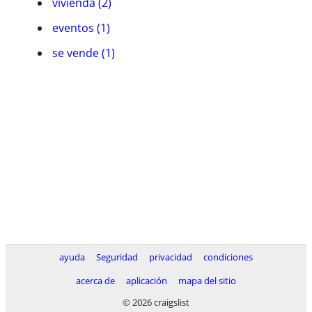
vivienda (2)
eventos (1)
se vende (1)
ayuda
Seguridad
privacidad
condiciones
acerca de
aplicación
mapa del sitio
© 2026 craigslist