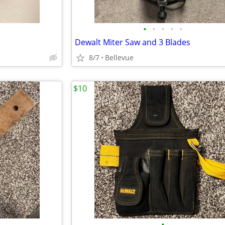
•
•
•
•
•
Dewalt Miter Saw and 3 Blades
8/7
Bellevue
$10
•