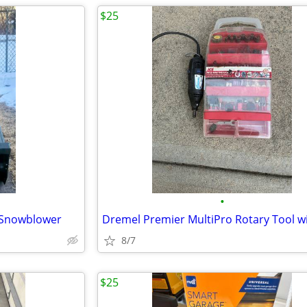
$25
•
 Snowblower
8/7
$25