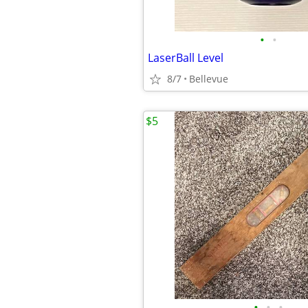
•
•
LaserBall Level
8/7
Bellevue
$5
•
•
•