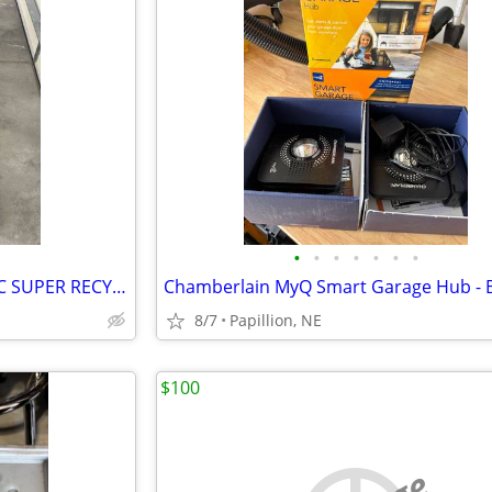
•
•
•
•
•
•
•
LIKE NEW TORO TXP OHV 159CC SUPER RECYCLER SR4 PERSONAL PACE MOW W/BAG
Chamberlain MyQ Smart Garage Hub - B
8/7
Papillion, NE
$100