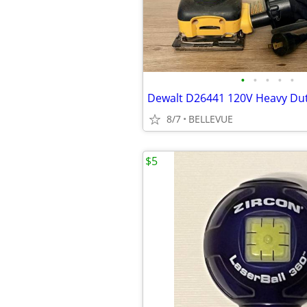
•
•
•
•
•
8/7
BELLEVUE
$5