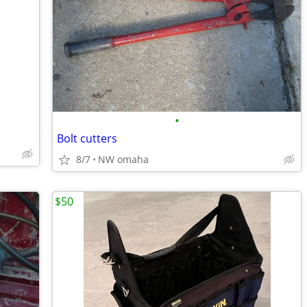
•
Bolt cutters
8/7
NW omaha
$50