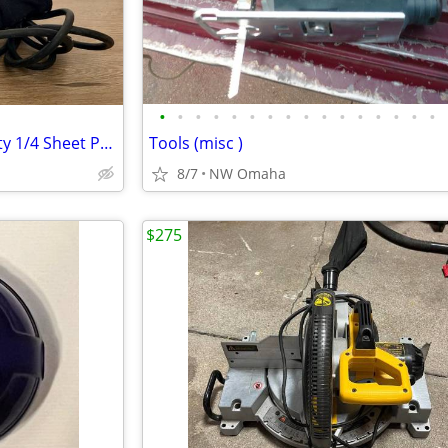
•
•
•
•
•
•
•
•
•
•
•
•
•
•
•
•
Dewalt D26441 120V Heavy Duty 1/4 Sheet Palm Grip Sander
Tools (misc )
8/7
NW Omaha
$275