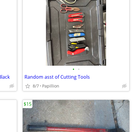
•
•
lack
Random asst of Cutting Tools
8/7
Papillion
$15