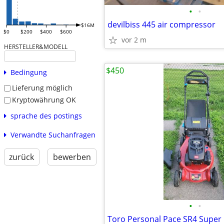
•
•
devilbiss 445 air compressor
$16M
$0
$200
$400
$600
vor 2 m
HERSTELLER&MODELL
$450
Bedingung
Lieferung möglich
Kryptowährung OK
sprache des postings
Verwandte Suchanfragen
zurück
bewerben
•
•