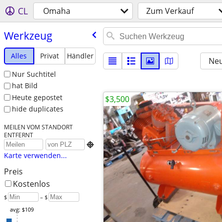
CL
Omaha
Zum Verkauf
Werkzeug
Alles
Privat
Händler
Neu
Nur Suchtitel
hat Bild
Heute gepostet
$3,500
hide duplicates
MEILEN VOM STANDORT
ENTFERNT

Karte verwenden...
Preis
Kostenlos
$
– $
avg: $109