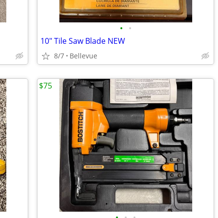
•
•
10" Tile Saw Blade NEW
8/7
Bellevue
$75
•
•
•