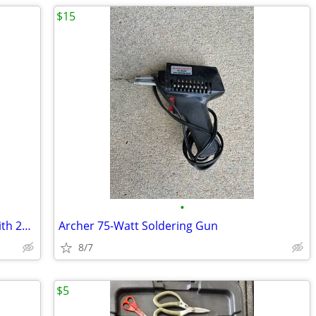
$15
•
Dremel Premier MultiPro Rotary Tool with 200-Piece Accessory Kit
Archer 75-Watt Soldering Gun
8/7
$5