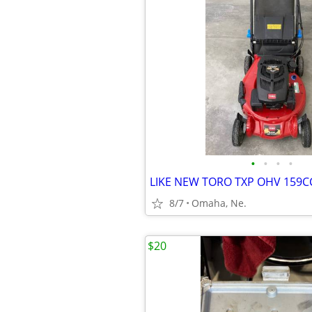
•
•
•
•
8/7
Omaha, Ne.
$20