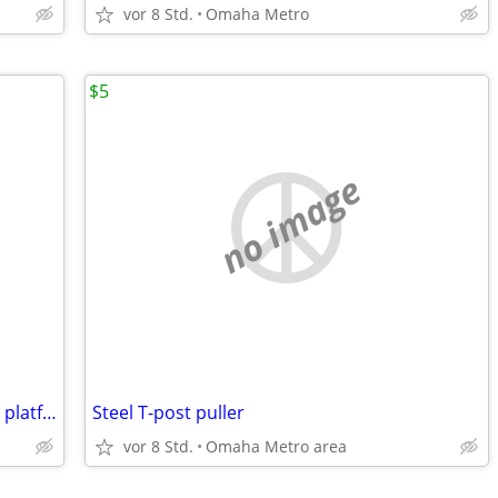
vor 8 Std.
Omaha Metro
$5
no image
extension ladders and step ladders and platform ladders - rental
Steel T-post puller
vor 8 Std.
Omaha Metro area