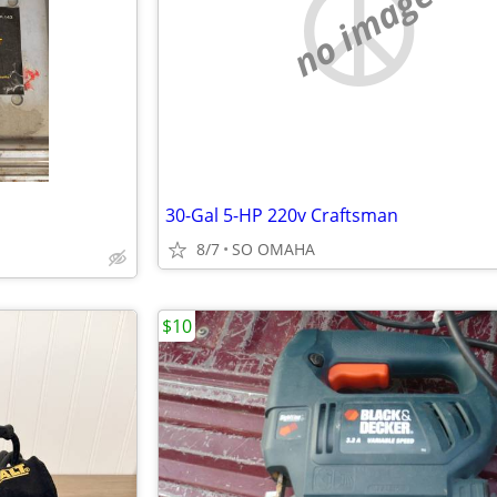
no image
30-Gal 5-HP 220v Craftsman
8/7
SO OMAHA
$10