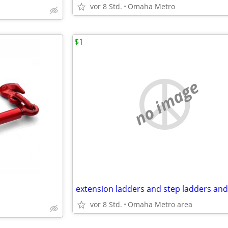
vor 8 Std.
Omaha Metro
$1
no image
vor 8 Std.
Omaha Metro area