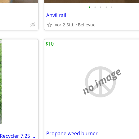
•
•
•
•
•
Anvil rail
vor 2 Std.
Bellevue
$10
no image
Propane weed burner
Toro Personal Pace SR4 Super Recycler 7.25 Mower Mulcher