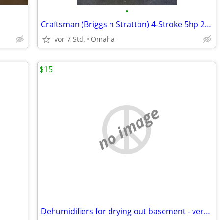
•
Craftsman (Briggs n Stratton) 4-Stroke 5hp 22" Snowblower w Elec Start
vor 7 Std.
Omaha
$15
no image
Dehumidifiers for drying out basement - very high volume