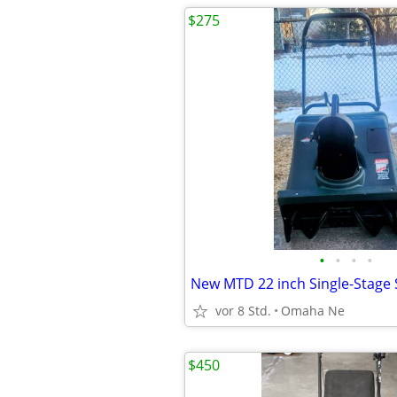
$275
•
•
•
•
New MTD 22 inch Single-Stage
vor 8 Std.
Omaha Ne
$450