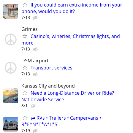
If you could earn extra income from your
phone, would you do it?
7/13
Grimes
Casino's, wineries, Christmas lights, and
more
7/13
DSM airport
Transport services
7/13
Kansas City and beyond
Need a Long-Distance Driver or Ride?
Nationwide Service
8/1
🚐 RVs • Trailers • Campervans •
R*E*N*T*A*L*S
7/19