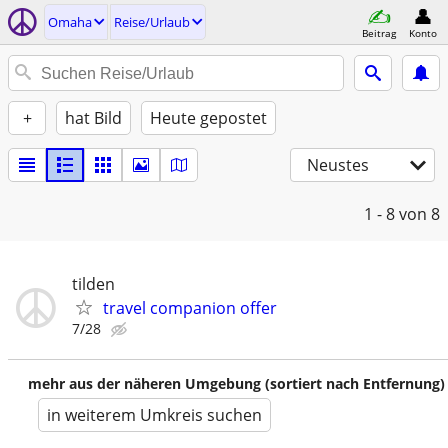
Omaha
Reise/Urlaub
Beitrag
Konto
+
hat Bild
Heute gepostet
Neustes
1 - 8
von 8
tilden
travel companion offer
7/28
mehr aus der näheren Umgebung (sortiert nach Entfernung)
in weiterem Umkreis suchen