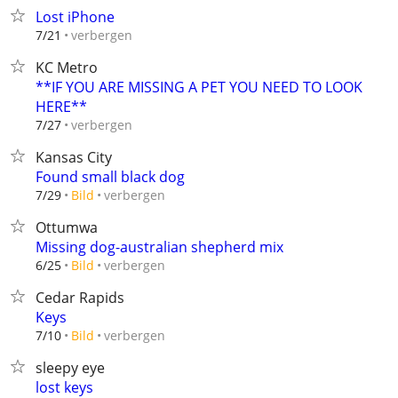
Lost iPhone
verbergen
7/21
KC Metro
**IF YOU ARE MISSING A PET YOU NEED TO LOOK
HERE**
verbergen
7/27
Kansas City
Found small black dog
verbergen
7/29
Bild
Ottumwa
Missing dog-australian shepherd mix
verbergen
6/25
Bild
Cedar Rapids
Keys
verbergen
7/10
Bild
sleepy eye
lost keys