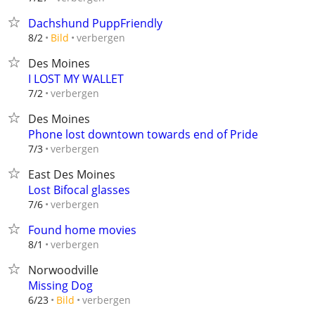
Dachshund PuppFriendly
verbergen
8/2
Bild
Des Moines
I LOST MY WALLET
verbergen
7/2
Des Moines
Phone lost downtown towards end of Pride
verbergen
7/3
East Des Moines
Lost Bifocal glasses
verbergen
7/6
Found home movies
verbergen
8/1
Norwoodville
Missing Dog
verbergen
6/23
Bild