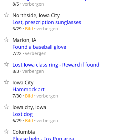
verbergen
8/5
Northside, Iowa City
Lost, prescription sunglasses
verbergen
6/29
Bild
Marion, IA
Found a baseball glove
verbergen
7/22
Lost Iowa class ring - Reward if found
verbergen
8/3
Iowa City
Hammock art
verbergen
7/30
Bild
Iowa city, iowa
Lost dog
verbergen
6/29
Bild
Columbia
Please help - Fox Run area