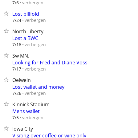
verbergen
7/6
Lost billfold
verbergen
7/24
North Liberty
Lost a BWC
verbergen
7/16
Sw MN.
Looking for Fred and Diane Voss
verbergen
7/17
Oelwein
Lost wallet and money
verbergen
7/26
Kinnick Stadium
Mens wallet
verbergen
7/5
Iowa City
Visiting over coffee or wine only