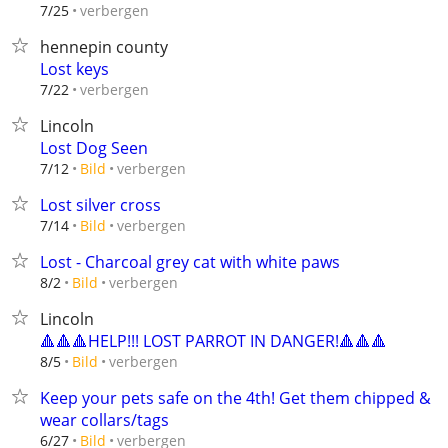
verbergen
7/25
hennepin county
Lost keys
verbergen
7/22
Lincoln
Lost Dog Seen
verbergen
7/12
Bild
Lost silver cross
verbergen
7/14
Bild
Lost - Charcoal grey cat with white paws
verbergen
8/2
Bild
Lincoln
🔺🔺🔺HELP!!! LOST PARROT IN DANGER!🔺🔺🔺
verbergen
8/5
Bild
Keep your pets safe on the 4th! Get them chipped &
wear collars/tags
verbergen
6/27
Bild