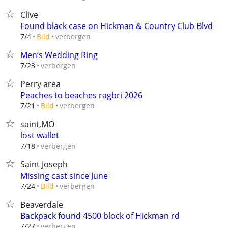
Clive
Found black case on Hickman & Country Club Blvd
verbergen
7/4
Bild
Men’s Wedding Ring
verbergen
7/23
Perry area
Peaches to beaches ragbri 2026
verbergen
7/21
Bild
saint,MO
lost wallet
verbergen
7/18
Saint Joseph
Missing cast since June
verbergen
7/24
Bild
Beaverdale
Backpack found 4500 block of Hickman rd
verbergen
7/27