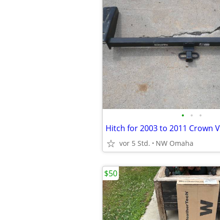
•
•
•
vor 5 Std.
NW Omaha
$50