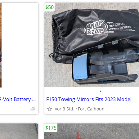
$50
•
Auto Meter Battery Extender 12-Volt Battery Maintainer
F150 Towing Mirrors Fits 2023 Model
vor 3 Std.
Fort Calhoun
$175