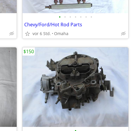
•
•
•
•
•
•
•
Chevy/Ford/Hot Rod Parts
vor 6 Std.
Omaha
$150
•