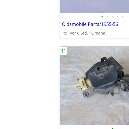
•
•
•
•
•
Oldsmobile Parts/1955-56
vor 6 Std.
Omaha
$1
•