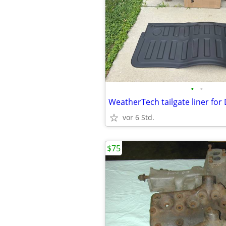
•
•
vor 6 Std.
$75