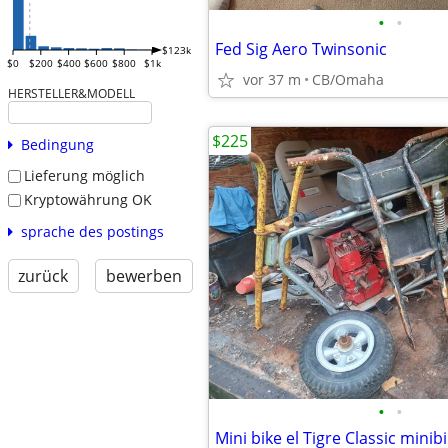
•
•
Fed Sig Aero Twinsonic
$123k
$0
$200
$400
$600
$800
$1k
vor 37 m
CB/Omaha
HERSTELLER&MODELL
$225
Bedingung
Lieferung möglich
Kryptowährung OK
sprache des postings
zurück
bewerben
•
•