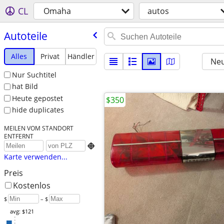
CL
Omaha
autos
Autoteile
Alles
Privat
Händler
Neu
Nur Suchtitel
hat Bild
Heute gepostet
$350
hide duplicates
MEILEN VOM STANDORT
ENTFERNT

Karte verwenden...
Preis
Kostenlos
$
– $
avg: $121